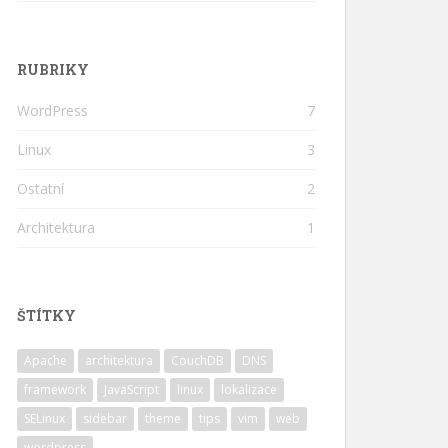
RUBRIKY
WordPress
7
Linux
3
Ostatní
2
Architektura
1
ŠTÍTKY
Apache
architektura
CouchDB
DNS
framework
JavaScript
linux
lokalizace
SELinux
sidebar
theme
tips
vim
web
wordpress