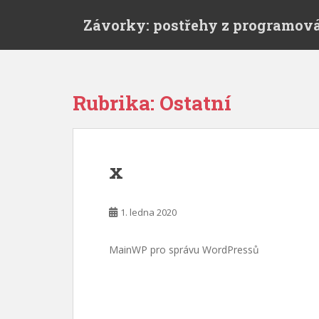
S
Závorky: postřehy z programov
k
i
p
t
o
Rubrika:
Ostatní
m
a
i
n
x
c
o
n
1. ledna 2020
t
e
MainWP pro správu WordPressů
n
t