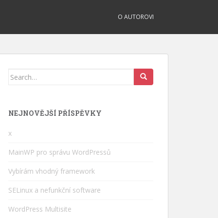
O AUTOROVI
Search
for:
NEJNOVĚJŠÍ PŘÍSPĚVKY
x
MainWP pro správu WordPressů
Vybírám vhodný framework
SELinux a nefunkční software
WordPress Multisite