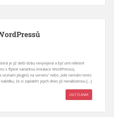
WordPressů
erá je již delší dobu nevyvíjená a byť umí některé
eru s ftpext variantou instalace WordPressu),
j mi seznam pluginů na serveru“ nebo „kde nemám tento
nabídku, že si zaplatím jejich dnes již nenabízenou […]
CELÝ ČLÁNEK