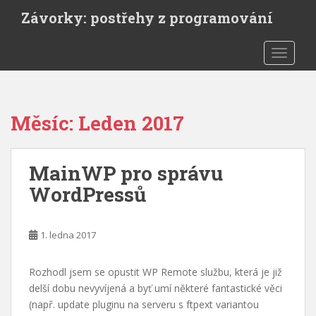
S
Závorky: postřehy z programování
k
i
TOGGLE
p
t
o
m
Měsíc:
Leden 2017
a
i
n
MainWP pro správu
c
o
WordPressů
n
t
e
1. ledna 2017
n
t
Rozhodl jsem se opustit WP Remote službu, která je již
delší dobu nevyvíjená a byť umí některé fantastické věci
(např. update pluginu na serveru s ftpext variantou