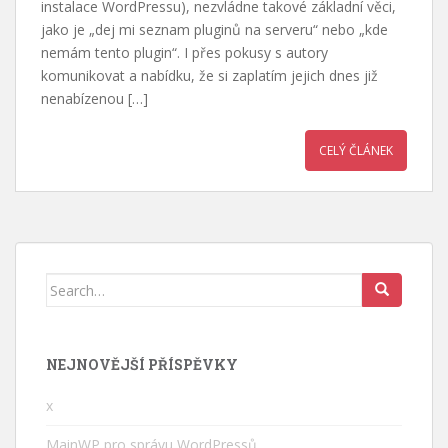
instalace WordPressu), nezvládne takové základní věci,
jako je „dej mi seznam pluginů na serveru“ nebo „kde
nemám tento plugin“. I přes pokusy s autory
komunikovat a nabídku, že si zaplatím jejich dnes již
nenabízenou […]
CELÝ ČLÁNEK
Search
for:
NEJNOVĚJŠÍ PŘÍSPĚVKY
x
MainWP pro správu WordPressů