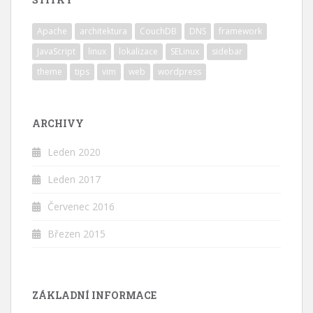
Apache
architektura
CouchDB
DNS
framework
JavaScript
linux
lokalizace
SELinux
sidebar
theme
tips
vim
web
wordpress
ARCHIVY
Leden 2020
Leden 2017
Červenec 2016
Březen 2015
ZÁKLADNÍ INFORMACE