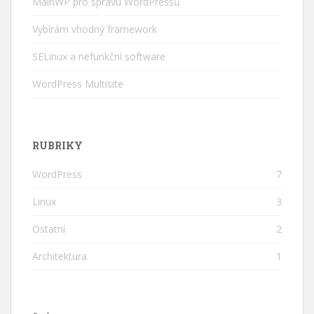
MainWP pro správu WordPressů
Vybírám vhodný framework
SELinux a nefunkční software
WordPress Multisite
RUBRIKY
WordPress
7
Linux
3
Ostatní
2
Architektura
1