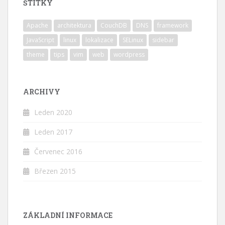
ŠTÍTKY
Apache
architektura
CouchDB
DNS
framework
JavaScript
linux
lokalizace
SELinux
sidebar
theme
tips
vim
web
wordpress
ARCHIVY
Leden 2020
Leden 2017
Červenec 2016
Březen 2015
ZÁKLADNÍ INFORMACE