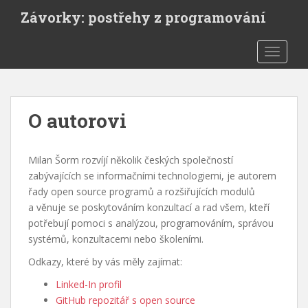
S
Závorky: postřehy z programování
k
i
TOGGLE
p
t
o
m
O autorovi
a
i
n
Milan Šorm rozvíjí několik českých společností
c
zabývajících se informačními technologiemi, je autorem
o
řady open source programů a rozšiřujících modulů
n
a věnuje se poskytováním konzultací a rad všem, kteří
t
potřebují pomoci s analýzou, programováním, správou
e
systémů, konzultacemi nebo školeními.
n
t
Odkazy, které by vás měly zajímat:
Linked-In profil
GitHub repozitář s open source