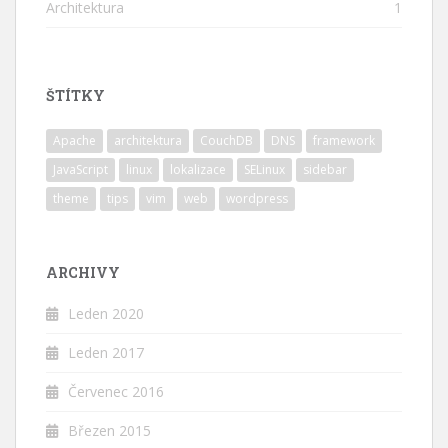
Architektura
1
ŠTÍTKY
Apache
architektura
CouchDB
DNS
framework
JavaScript
linux
lokalizace
SELinux
sidebar
theme
tips
vim
web
wordpress
ARCHIVY
Leden 2020
Leden 2017
Červenec 2016
Březen 2015