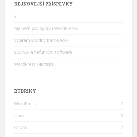
NEJNOVĚJŠÍ PŘÍSPĚVKY
x
MainWP pro správu WordPressů
Vybírám vhodný framework
SELinux a nefunkční software
WordPress Multisite
RUBRIKY
WordPress
7
Linux
3
Ostatní
2