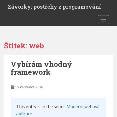
S
Závorky: postřehy z programování
k
i
TOGGLE
p
t
o
m
Štítek:
web
a
i
n
Vybírám vhodný
c
o
framework
n
t
e
16. července 2016
n
t
This entry is in the series
Moderní webová
aplikace