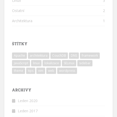
Linux
3
Ostatní
2
Architektura
1
ŠTÍTKY
Apache
architektura
CouchDB
DNS
framework
JavaScript
linux
lokalizace
SELinux
sidebar
theme
tips
vim
web
wordpress
ARCHIVY
Leden 2020
Leden 2017