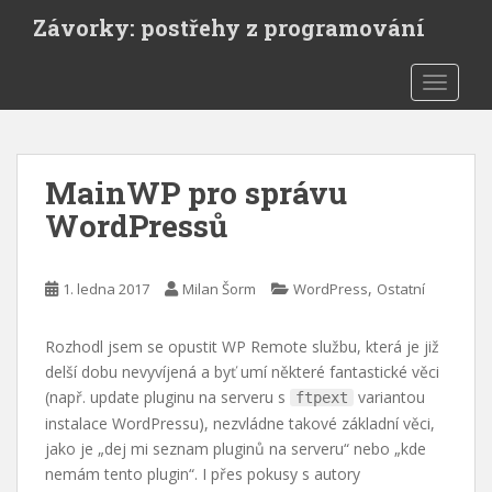
S
Závorky: postřehy z programování
k
i
TOGGLE
p
t
o
m
MainWP pro správu
a
i
WordPressů
n
c
,
o
1. ledna 2017
Milan Šorm
WordPress
Ostatní
n
t
Rozhodl jsem se opustit WP Remote službu, která je již
e
delší dobu nevyvíjená a byť umí některé fantastické věci
n
(např. update pluginu na serveru s
variantou
ftpext
t
instalace WordPressu), nezvládne takové základní věci,
jako je „dej mi seznam pluginů na serveru“ nebo „kde
nemám tento plugin“. I přes pokusy s autory