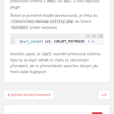
přenosové schéma z
na
, s čímž nepočítá
POST
GET
plugin.
Řešení je poměrně triviální (workaround), je třeba do
do funkce
class/class-mainwp-utility.php
přidat nastavení
fetchUrl
1
@
curl_setopt
(
$
ch
,
CURLOPT_POSTREDIR
,
3
)
;
kteréžto zajistí, že
nezmění přenosové schéma.
curl
Bylo by asi lepší odhalit tu chybu se zahozeným
příznakem, ale to přenechávám autorům, kterým jdu
hned zadat bugreport.
Navigace
Vybírám vhodný framework
x
pro
příspěvek