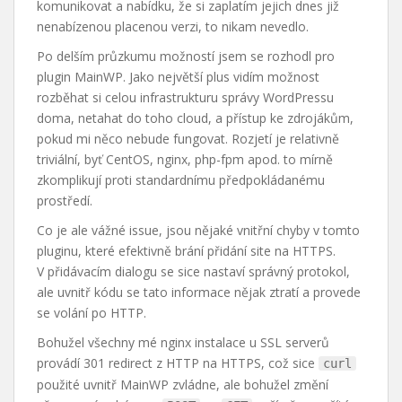
komunikovat a nabídku, že si zaplatím jejich dnes již
nenabízenou placenou verzi, to nikam nevedlo.
Po delším průzkumu možností jsem se rozhodl pro
plugin MainWP. Jako největší plus vidím možnost
rozběhat si celou infrastrukturu správy WordPressu
doma, netahat do toho cloud, a přístup ke zdrojákům,
pokud mi něco nebude fungovat. Rozjetí je relativně
triviální, byť CentOS, nginx, php-fpm apod. to mírně
zkomplikují proti standardnímu předpokládanému
prostředí.
Co je ale vážné issue, jsou nějaké vnitřní chyby v tomto
pluginu, které efektivně brání přidání site na HTTPS.
V přidávacím dialogu se sice nastaví správný protokol,
ale uvnitř kódu se tato informace nějak ztratí a provede
se volání po HTTP.
Bohužel všechny mé nginx instalace u SSL serverů
provádí 301 redirect z HTTP na HTTPS, což sice
curl
použité uvnitř MainWP zvládne, ale bohužel změní