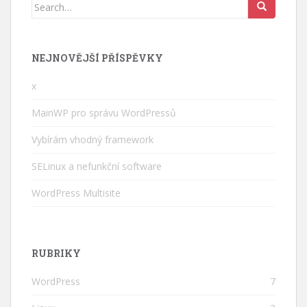
Search
for:
NEJNOVĚJŠÍ PŘÍSPĚVKY
x
MainWP pro správu WordPressů
Vybírám vhodný framework
SELinux a nefunkční software
WordPress Multisite
RUBRIKY
WordPress
7